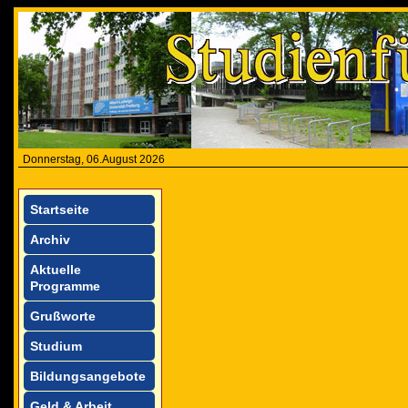
Donnerstag, 06.August 2026
Startseite
Archiv
Aktuelle
Programme
Grußworte
Studium
Bildungsangebote
Geld & Arbeit