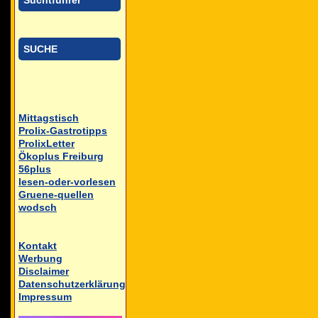
Suchtführer
SUCHE
Mittagstisch
Prolix-Gastrotipps
ProlixLetter
Ökoplus Freiburg
56plus
lesen-oder-vorlesen
Gruene-quellen
wodsch
Kontakt
Werbung
Disclaimer
Datenschutzerklärung
Impressum