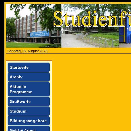
Sonntag, 09.August 2026
Startseite
Archiv
Aktuelle
Programme
Grußworte
Studium
Bildungsangebote
Geld & Arbeit