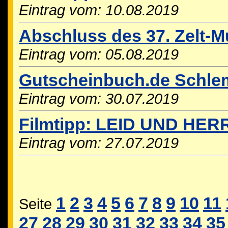
Eintrag vom: 10.08.2019
Abschluss des 37. Zelt-M
Eintrag vom: 05.08.2019
Gutscheinbuch.de Schle
Eintrag vom: 30.07.2019
Filmtipp: LEID UND HER
Eintrag vom: 27.07.2019
1
2
3
4
5
6
7
8
9
10
11
Seite
27
28
29
30
31
32
33
34
35