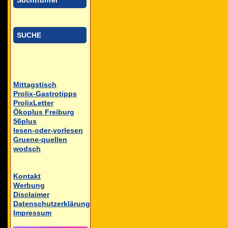
Suchtführer
SUCHE
Mittagstisch
Prolix-Gastrotipps
ProlixLetter
Ökoplus Freiburg
56plus
lesen-oder-vorlesen
Gruene-quellen
wodsch
Kontakt
Werbung
Disclaimer
Datenschutzerklärung
Impressum