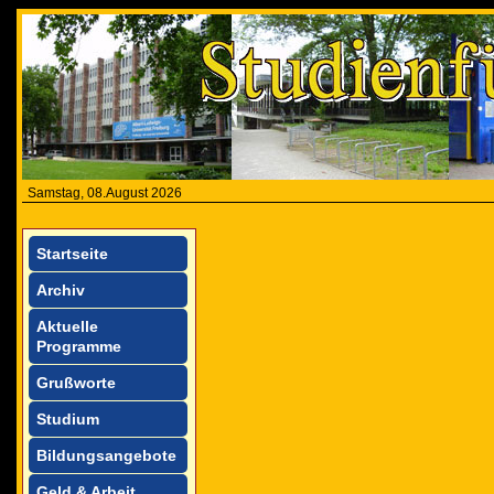
Samstag, 08.August 2026
Startseite
Archiv
Aktuelle
Programme
Grußworte
Studium
Bildungsangebote
Geld & Arbeit