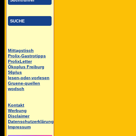
Suchtführer
SUCHE
Mittagstisch
Prolix-Gastrotipps
ProlixLetter
Ökoplus Freiburg
56plus
lesen-oder-vorlesen
Gruene-quellen
wodsch
Kontakt
Werbung
Disclaimer
Datenschutzerklärung
Impressum