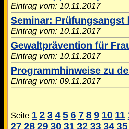
Eintrag vom: 10.11.2017
Seminar: Prüfungsangst 
Eintrag vom: 10.11.2017
Gewaltprävention für Fr
Eintrag vom: 10.11.2017
Programmhinweise zu de
Eintrag vom: 09.11.2017
1
2
3
4
5
6
7
8
9
10
11
Seite
27
28
29
30
31
32
33
34
35