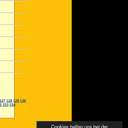
127
128
129
130
2
153
154
Cookies helfen uns bei der