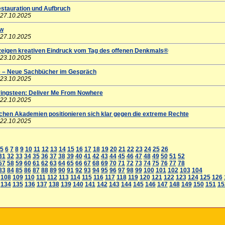
stauration und Aufbruch
 27.10.2025
ow
 27.10.2025
 zeigen kreativen Eindruck vom Tag des offenen Denkmals®
 23.10.2025
 – Neue Sachbücher im Gespräch
 23.10.2025
pringsteen: Deliver Me From Nowhere
 22.10.2025
schen Akademien positionieren sich klar gegen die extreme Rechte
 22.10.2025
5
6
7
8
9
10
11
12
13
14
15
16
17
18
19
20
21
22
23
24
25
26
31
32
33
34
35
36
37
38
39
40
41
42
43
44
45
46
47
48
49
50
51
52
57
58
59
60
61
62
63
64
65
66
67
68
69
70
71
72
73
74
75
76
77
78
83
84
85
86
87
88
89
90
91
92
93
94
95
96
97
98
99
100
101
102
103
104
108
109
110
111
112
113
114
115
116
117
118
119
120
121
122
123
124
125
126
134
135
136
137
138
139
140
141
142
143
144
145
146
147
148
149
150
151
15