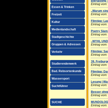
Biertasting 
Eintrag vom:
Essen & Trinken
„Warum sind
Eintrag vom:
Freizeit
Filmtipp: L
Kultur
Eintrag vom:
Medienlandschaft
Poetry Slam
Eintrag vom:
Stadtgeschichte
„WYHL UND 
Gruppen & Adressen
Eintrag vom:
Filmtipp: Sa
Verkehr
Eintrag vom:
39. Freiburg
Studierendenwerk
Eintrag vom:
Bad. Rebsortenkunde
Filmtipp: D
Eintrag vom:
Wassersport
Lesung | Was
Eintrag vom:
Suchtführer
Besser ohne 
Eintrag vom:
MUNDOLOGIA
SUCHE
Eintrag vom: