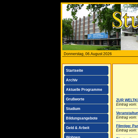
Donnerstag, 06.August 2026
Startseite
Archiv
Aktuelle Programme
Grußworte
ZUR WELTK
Eintrag vom:
Studium
Veranstaltun
Eintrag vom:
Bildungsangebote
Filmtipp: Pa
Geld & Arbeit
Eintrag vom:
Wohnen