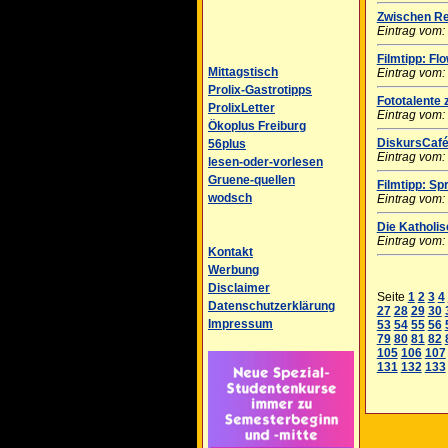
Zwischen Re
Eintrag vom:
Filmtipp: Fl
Mittagstisch
Eintrag vom:
Prolix-Gastrotipps
Fototalente
ProlixLetter
Eintrag vom:
Ökoplus Freiburg
DiskursCafé
56plus
Eintrag vom:
lesen-oder-vorlesen
Gruene-quellen
Filmtipp: S
wodsch
Eintrag vom:
Die Katholi
Eintrag vom:
Kontakt
Werbung
Disclaimer
Seite
1
2
3
4
Datenschutzerklärung
27
28
29
30
Impressum
53
54
55
56
79
80
81
82
105
106
107
131
132
133