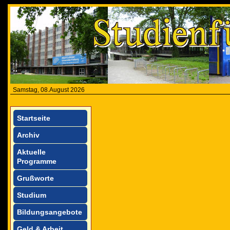
Samstag, 08.August 2026
Startseite
Archiv
Aktuelle
Programme
Grußworte
Studium
Bildungsangebote
Geld & Arbeit