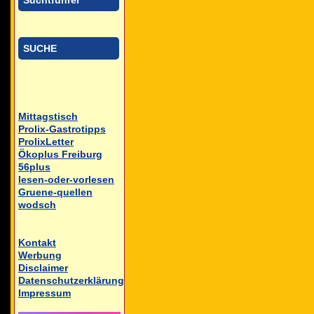
Suchtführer
SUCHE
Mittagstisch
Prolix-Gastrotipps
ProlixLetter
Ökoplus Freiburg
56plus
lesen-oder-vorlesen
Gruene-quellen
wodsch
Kontakt
Werbung
Disclaimer
Datenschutzerklärung
Impressum