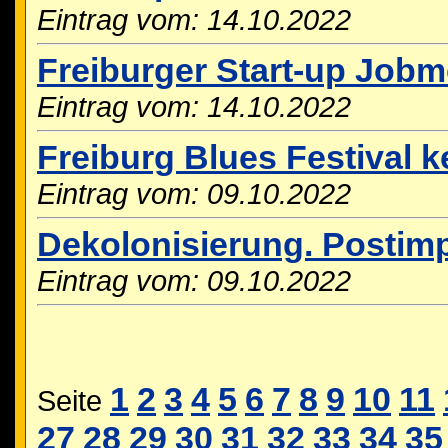
Eintrag vom: 14.10.2022
Freiburger Start-up Job
Eintrag vom: 14.10.2022
Freiburg Blues Festival 
Eintrag vom: 09.10.2022
Dekolonisierung. Postimpe
Eintrag vom: 09.10.2022
1
2
3
4
5
6
7
8
9
10
11
Seite
27
28
29
30
31
32
33
34
35