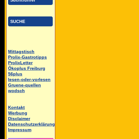
Suchtführer
SUCHE
Mittagstisch
Prolix-Gastrotipps
ProlixLetter
Ökoplus Freiburg
56plus
lesen-oder-vorlesen
Gruene-quellen
wodsch
Kontakt
Werbung
Disclaimer
Datenschutzerklärung
Impressum