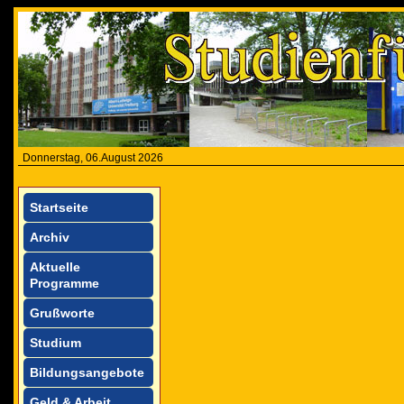
Donnerstag, 06.August 2026
Startseite
Archiv
Aktuelle
Programme
Grußworte
Studium
Bildungsangebote
Geld & Arbeit