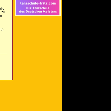
elle
. zu
en
rg)