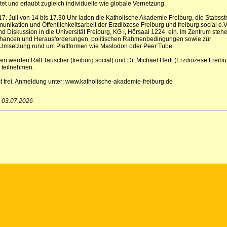
ltet und erlaubt zugleich individuelle wie globale Vernetzung.
17. Juli von 14 bis 17.30 Uhr laden die Katholische Akademie Freiburg, die Stabsst
ikation und Öffentlichkeitsarbeit der Erzdiözese Freiburg und freiburg.social e.V
 Diskussion in die Universität Freiburg, KG I, Hörsaal 1224, ein. Im Zentrum steh
hancen und Herausforderungen, politischen Rahmenbedingungen sowie zur
 Umsetzung rund um Plattformen wie Mastodon oder Peer Tube.
m werden Ralf Tauscher (freiburg.social) und Dr. Michael Hertl (Erzdiözese Freibu
 teilnehmen.
 ist frei. Anmeldung unter: www.katholische-akademie-freiburg.de
: 03.07.2026