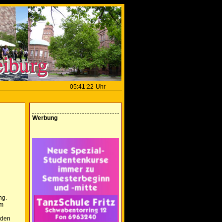
05:41:22
Uhr
Werbung
ng.
im
nden