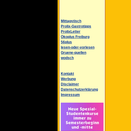
Mittagstisch
Prolix-Gastrotipps
ProlixLetter
Ökoplus Freiburg
56plus
lesen-oder-vorlesen
Gruene-quellen
wodsch
Kontakt
Werbung
Disclaimer
Datenschutzerklärung
Impressum