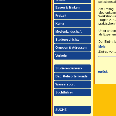
selbst gesta
Essen & Trinken
Am Freitag, 
Medienkommun
Freizeit
Workshop und
Fragen zu C
Kultur
praktischen
Unter andere
Medienlandschaft
als Experten
Stadtgeschichte
Der Eintritt
Mehr
Gruppen & Adressen
Eintrag vom
Verkehr
Studierendenwerk
zurück
Bad. Rebsortenkunde
Wassersport
Suchtführer
SUCHE