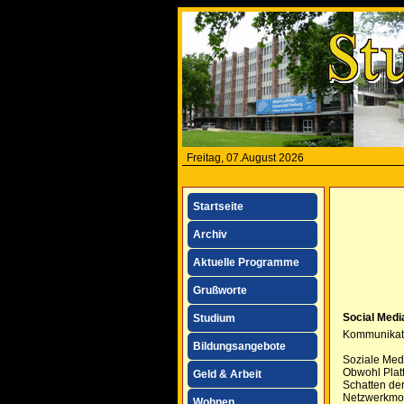
Freitag, 07.August 2026
Startseite
Archiv
Aktuelle Programme
Grußworte
Social Medi
Studium
Kommunikati
Bildungsangebote
Soziale Medi
Obwohl Platt
Geld & Arbeit
Schatten der
Netzwerkmod
Wohnen