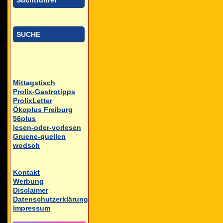
Suchtführer
SUCHE
Mittagstisch
Prolix-Gastrotipps
ProlixLetter
Ökoplus Freiburg
56plus
lesen-oder-vorlesen
Gruene-quellen
wodsch
Kontakt
Werbung
Disclaimer
Datenschutzerklärung
Impressum