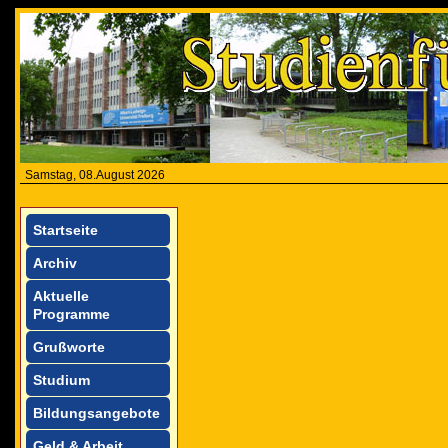
Samstag, 08.August 2026
Startseite
Archiv
Aktuelle
Programme
Grußworte
Studium
Bildungsangebote
Geld & Arbeit